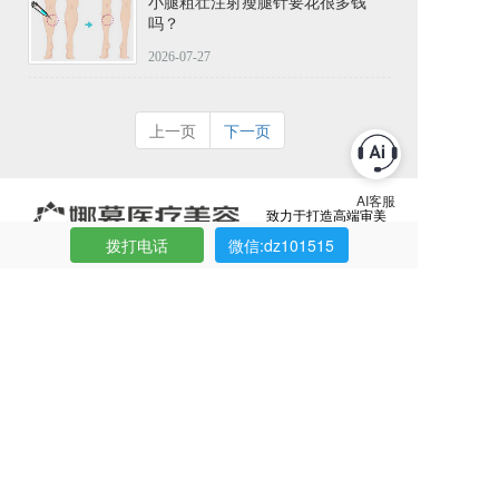
小腿粗壮注射瘦腿针要花很多钱
吗？
2026-07-27
上一页
下一页
致力于打造高端审美
提供个性化定制方案
拨打电话
微信:dz101515
24小时客服电话：15221338002
微信：dz101515
上海市青浦区新凤中路888弄
COPYRIGHT©2024 上海娜慕美容整形版权所有
网站内容声明：本网站信息仅供参考，不能作为诊疗及医疗依据！
友情链接:
优思网
优思互联
上海娜慕整形医院
上海安禾美阁