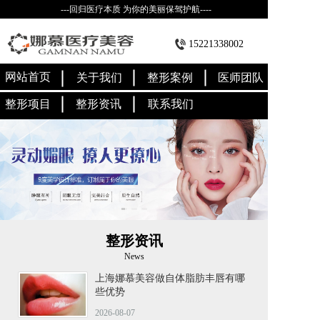
---回归医疗本质 为你的美丽保驾护航----
15221338002
网站首页
关于我们
整形案例
医师团队
整形项目
整形资讯
联系我们
整形资讯
News
上海娜慕美容做自体脂肪丰唇有哪
些优势
2026-08-07