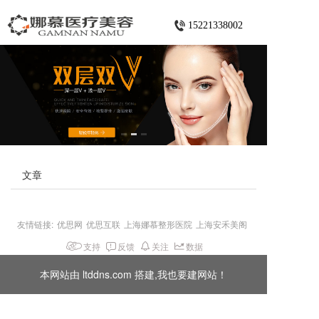
15221338002
文章
友情链接:
优思网
优思互联
上海娜慕整形医院
上海安禾美阁
支持
反馈
关注
数据
本网站由 ltddns.com 搭建,我也要建网站！