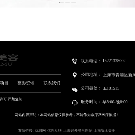
15221338002
联系电话：    
公司地址：    
上海市青浦区新凤
项目
整形资讯
联系我们
公司微信：    
dz101515
未经许可 严禁复制 
服务时间：
早8:00-晚8:00
网站内容声明：本网站信息仅供参考，不能作为诊疗及医疗依据！
友情链接:
优思网
优思互联
上海娜慕整形医院
上海安禾美阁